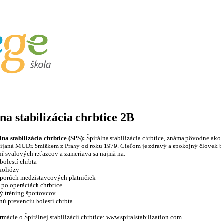
 kurzy
/
Termíny
/
Fotogaléria
/
Lektori
/
na stabilizácia chrbtice 2B
lna stabilizácia chrbtice (SPS):
Špirálna stabilizácia chrbtice, známa pôvodne ako
íjaná MUDr. Smíškem z Prahy od roku 1979. Cieľom je zdravý a spokojný človek be
í svalových reťazcov a zameriava sa najmä na:
 bolestí chrbta
koliózy
e porúch medzistavcových platničiek
 po operáciách chrbtice
ý tréning športovcov
ú prevenciu bolestí chrbta.
rmácie o Špirálnej stabilizácií chrbtice:
www.spiralstabilization.com