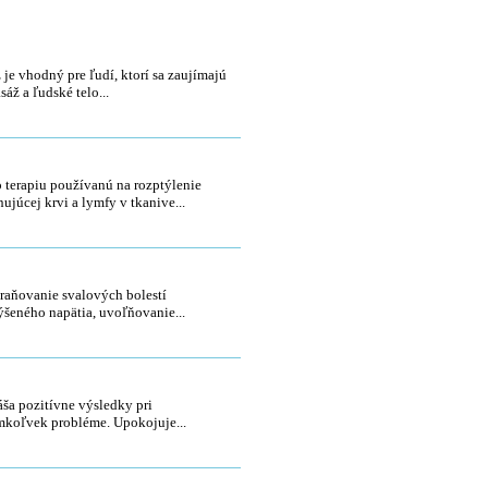
áž na doma
 je vhodný pre ľudí, ktorí sa zaujímajú
sáž a ľudské telo...
kovanie
o terapiu používanú na rozptýlenie
nujúcej krvi a lymfy v tkanive...
ké techniky
raňovanie svalových bolestí
ýšeného napätia, uvoľňovanie...
atsu
áša pozitívne výsledky pri
koľvek probléme. Upokojuje...