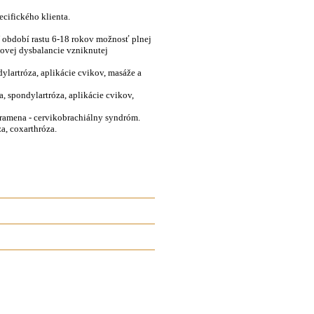
ecifického klienta.
V období rastu 6-18 rokov možnosť plnej
ovej dysbalancie vzniknutej
ylartróza, aplikácie cvikov, masáže a
, spondylartróza, aplikácie cvikov,
o ramena - cervikobrachiálny syndróm.
za, coxarthróza.