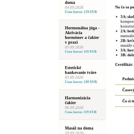
doma
Na čo sa p
04.09.2026
Cena kurzu: 129 EUR
5A: sko
kompenz
korzetot
Hormonálna jóga -
2A: bed
Aktivácia
manuáln
hormónov a čakier
2B: krč
v praxi
masáže 
05.09.2026
3A: hor
Cena kurzu: 119 EUR
3B: dol
Certifikát:
Estetické
bankovanie tváre
.
05.09.2026
Podmie
Cena kurzu: 240 EUR
Časový
Harmonizácia
Čo si t
čakier
06.09.2026
Cena kurzu: 119 EUR
Masáž na doma
Ponuk
10.09.2026 -