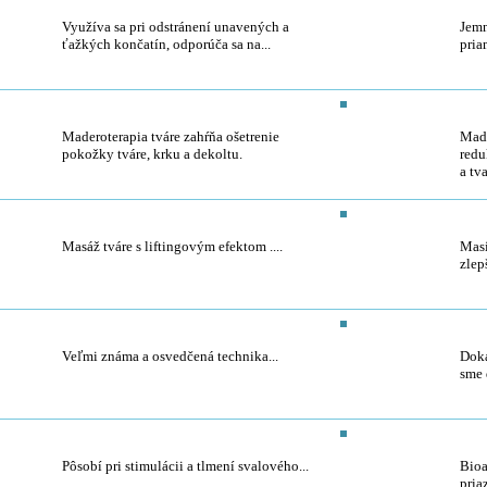
Manuálna lymfatická masáž
Koz
Využíva sa pri odstránení unavených a
Jemn
ťažkých končatín, odporúča sa na...
priam
Maderoterapia tváre
Mad
Maderoterapia tváre zahŕňa ošetrenie
Made
pokožky tváre, krku a dekoltu.
redu
a tv
BeautyFace masáž
Ref
Masáž tváre s liftingovým efektom ....
Masí
zlep
Dornova metóda a Breussova masáž
Ind
Veľmi známa a osvedčená technika...
Doká
sme 
Taping
Hir
Pôsobí pri stimulácii a tlmení svalového...
Bioa
pria