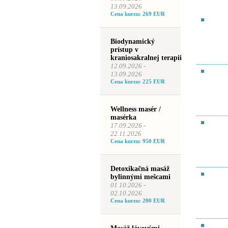
13.09.2026
Cena kurzu: 269 EUR
Biodynamický
prístup v
kraniosakralnej terapii
12.09.2026 -
13.09.2026
Cena kurzu: 225 EUR
Wellness masér /
masérka
17.09.2026 -
22.11.2026
Cena kurzu: 950 EUR
Detoxikačná masáž
bylinnými mešcami
01.10.2026 -
02.10.2026
Cena kurzu: 200 EUR