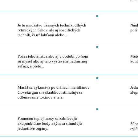
Havajská masáž Lomi - lomi
Har
Je tu množstvo úžasných techník, dlhých
Náuk
rytmických ťahov, ale aj špecifických
polí 
techník, či už lakťami alebo...
Masáž pre tehotné
Pos
Počas tehotenstva ako aj v období po ňom
Metó
sú myseľ ako aj telo vystavené nadmernej
kont
záťaži, a preto...
Gua Sha
Gua
Masáž sa vykonáva po dráhach meridiánov
Jedn
človeka gua sha škrabkou, stimuluje sa
zlep
odbúravanie toxínov z tela.
Moxovanie
Hor
hor
Pomocou teplej moxy sa zahrievajú
akupunktúrne body a tým sa stimulujú
Súbo
jednotlivé orgány.
cvič