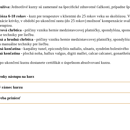
oužíva:
Jednotlivé kurzy sú zamerané na špecifické zdravotné ťažkosti, prípadne šp
lióza 6-18 rokov -
kurz pre terapeutov s klientmi do 25 rokov veku so skoliózou. 
ácie krivky, v období po ukončení rastu (do 25 rokov) možnosť kompenzácie sval
erapiou.
rová chrbtica -
príčiny vzniku hernie medzistavcovej platničky, spondylóza, spond
e techniky pre liečbu.
ná a hrudná chrbtica
- príčiny vzniku hernie medzistavcovej platničky, spondylóza
a manuálne techniky pre liečbu.
ná končatina
- karpálny tunel, epicondylitis radialis, ulnaris, syndróm bolestivéh
ná končatina -
plochá noha, hallux valgus, digiti mallei, calcar calcanei, gonarthró
po ukončení kurzu dostanete certifikát o úspešnom absolvovaní kurzu.
nky nástupu na kurz
 rámec kurzu
reba priniesť
a kurzov