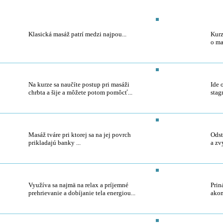
Wellness masér / masérka
Mas
Klasická masáž patrí medzi najpou...
Kurz
o ma
Masáž chrbta na doma
Ban
Na kurze sa naučíte postup pri masáži
Ide 
chrbta a šije a môžete potom pomôcť...
stag
Estetické bankovanie tváre
Mäk
Masáž tváre pri ktorej sa na jej povrch
Odst
prikladajú banky ...
a zv
Masáž lávovými kameňmi
Shi
Využíva sa najmä na relax a príjemné
Prin
prehrievanie a dobíjanie tela energiou...
akom