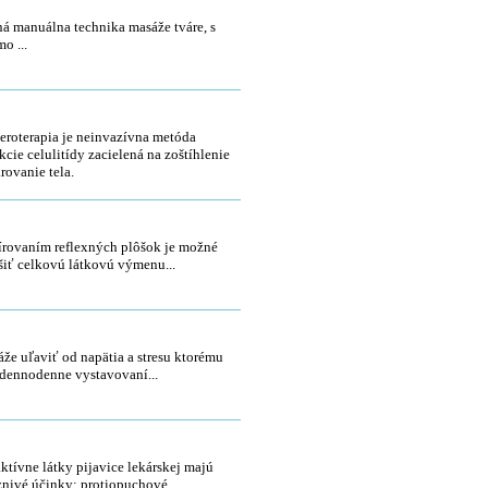
metická lymfodrenáž tváre
á manuálna technika masáže tváre, s
o ...
eroterapia
roterapia je neinvazívna metóda
kcie celulitídy zacielená na zoštíhlenie
arovanie tela.
lexná masáž a terapia chodidla
rovaním reflexných plôšok je možné
šiť celkovú látkovú výmenu...
ická antistresová masáž hlavy
že uľaviť od napätia a stresu ktorému
dennodenne vystavovaní...
udoterapia
ktívne látky pijavice lekárskej majú
znivé účinky: protiopuchové...