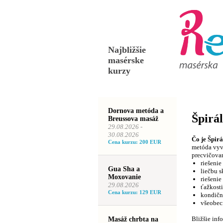
Najbližšie
masérske
kurzy
Masérske
Dornova metóda a
Špirál
Breussova masáž
29.08.2026 -
30.08.2026
Čo je Špirá
Cena kurzu: 200 EUR
metóda vyv
precvičovan
riešenie
Gua Sha a
liečbu s
Moxovanie
riešeni
29.08.2026
ťažkosti
Cena kurzu: 129 EUR
kondičn
všeobecn
Bližšie info
Masáž chrbta na