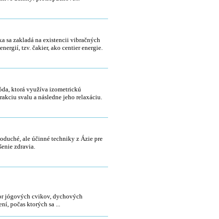
monizácia čakier
a sa zakladá na existencii vibračných
energií, tzv. čakier, ako centier energie.
tizometrická relaxácia - PIR
da, ktorá využíva izometrickú
rakciu svalu a následne jeho relaxáciu.
 Sha a Moxovanie
oduché, ale účinné techniky z Ázie pre
šenie zdravia.
monálna jóga - Aktivácia
mónov a čakier v praxi
r jógových cvikov, dychových
ení, počas ktorých sa ...