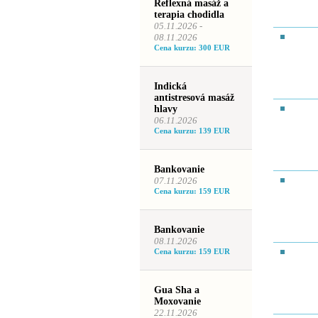
Reflexná masáž a
terapia chodidla
05.11.2026 -
08.11.2026
Cena kurzu: 300 EUR
Indická
antistresová masáž
hlavy
06.11.2026
Cena kurzu: 139 EUR
Bankovanie
07.11.2026
Cena kurzu: 159 EUR
Bankovanie
08.11.2026
Cena kurzu: 159 EUR
Gua Sha a
Moxovanie
22.11.2026